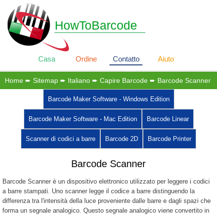
HowToBarcode
Casa
Ordine
Contatto
Aiuto
Home
➨
Sitemap
➨
Italiano
➨
Capire Barcode
➨ Barcode Scanner
Barcode Maker Software - Windows Edition
Barcode Maker Software - Mac Edition
Barcode Linear
Scanner di codici a barre
Barcode 2D
Barcode Printer
Barcode Scanner
Barcode Scanner è un dispositivo elettronico utilizzato per leggere i codici
a barre stampati. Uno scanner legge il codice a barre distinguendo la
differenza tra l'intensità della luce proveniente dalle barre e dagli spazi che
forma un segnale analogico. Questo segnale analogico viene convertito in