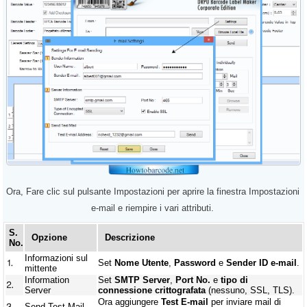
Ora, Fare clic sul pulsante Impostazioni per aprire la finestra Impostazioni
e-mail e riempire i vari attributi.
S.
Opzione
Descrizione
No.
Informazioni sul
⒈
Set
Nome Utente
,
Password
e
Sender ID e-mail
.
mittente
Information
Set
SMTP Server
,
Port No.
e
tipo di
⒉
Server
connessione crittografata
(nessuno, SSL, TLS).
Ora aggiungere
Test E-mail
per inviare mail di
⒊
Send Test Mail