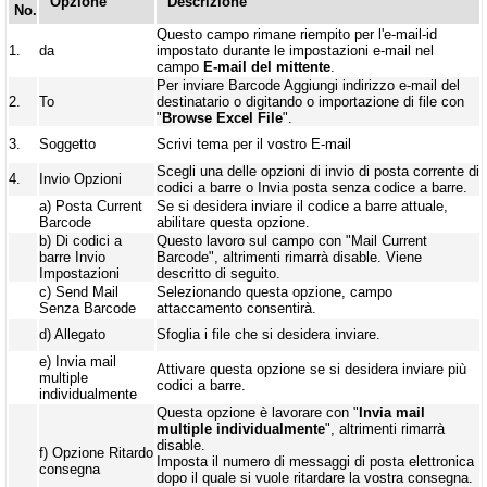
Opzione
Descrizione
No.
Questo campo rimane riempito per l'e-mail-id
1.
da
impostato durante le impostazioni e-mail nel
campo
E-mail del mittente
.
Per inviare Barcode Aggiungi indirizzo e-mail del
2.
To
destinatario o digitando o importazione di file con
"
Browse Excel File
".
3.
Soggetto
Scrivi tema per il vostro E-mail
Scegli una delle opzioni di invio di posta corrente di
4.
Invio Opzioni
codici a barre o Invia posta senza codice a barre.
a)
Posta Current
Se si desidera inviare il codice a barre attuale,
Barcode
abilitare questa opzione.
b)
Di codici a
Questo lavoro sul campo con "Mail Current
barre Invio
Barcode", altrimenti rimarrà disable. Viene
Impostazioni
descritto di seguito.
c)
Send Mail
Selezionando questa opzione, campo
Senza Barcode
attaccamento consentirà.
d)
Allegato
Sfoglia i file che si desidera inviare.
e)
Invia mail
Attivare questa opzione se si desidera inviare più
multiple
codici a barre.
individualmente
Questa opzione è lavorare con "
Invia mail
multiple individualmente
", altrimenti rimarrà
disable.
f)
Opzione Ritardo
Imposta il numero di messaggi di posta elettronica
consegna
dopo il quale si vuole ritardare la vostra consegna.