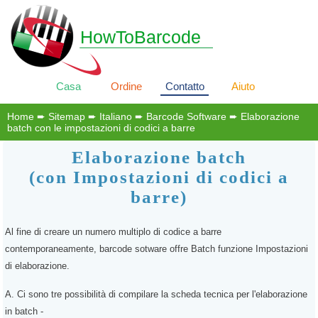
HowToBarcode
Casa
Ordine
Contatto
Aiuto
Home
➨
Sitemap
➨
Italiano
➨
Barcode Software
➨ Elaborazione
batch con le impostazioni di codici a barre
Elaborazione batch
(con Impostazioni di codici a
barre)
Al fine di creare un numero multiplo di codice a barre
contemporaneamente, barcode sotware offre Batch funzione Impostazioni
di elaborazione.
A.
Ci sono tre possibilità di compilare la scheda tecnica per l'elaborazione
in batch -