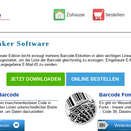
e
Zuhause
bestellen
ker Software
te Edition leicht erzeugt mehrere Barcode-Etiketten in allen wichtigen Linea
sgestattet, um die Liste der Barcode gleichzeitig zu erzeugen. Eingebaute E-
 angegebene E-Mail-ID zu senden.
JETZT DOWNLOADEN
ONLINE BESTELLEN
Barcode
Barcode Fon
ein maschinenlesbarer Code in
Es gibt im Wesent
len Linien unterschiedlicher Breite
Fonts - lineare un
er, um Daten darzustellen.
.: Code 39, Datama
lesen
Weiterle