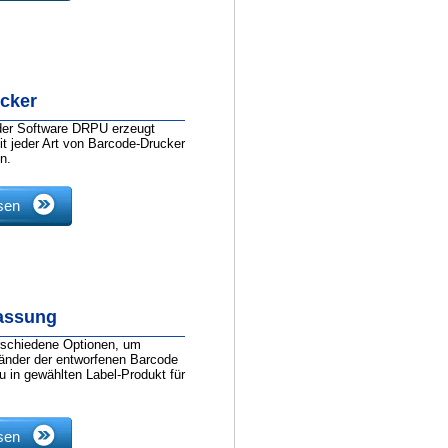
cker
 der Software DRPU erzeugt
mit jeder Art von Barcode-Drucker
n.
sen
assung
erschiedene Optionen, um
Ränder der entworfenen Barcode
u in gewählten Label-Produkt für
sen