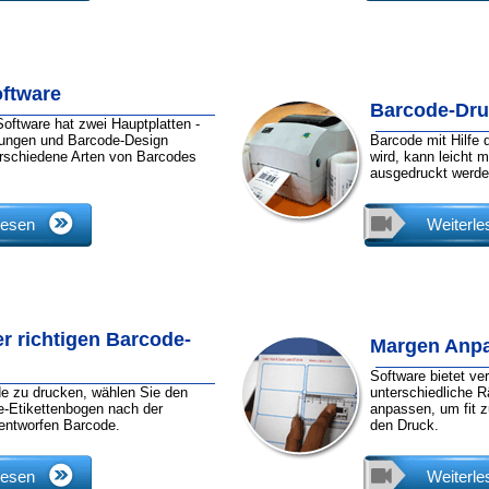
ftware
Barcode-Dru
ftware hat zwei Hauptplatten -
lungen und Barcode-Design
Barcode mit Hilfe
rschiedene Arten von Barcodes
wird, kann leicht 
ausgedruckt werde
lesen
Weiterle
r richtigen Barcode-
Margen Anp
Software bietet v
e zu drucken, wählen Sie den
unterschiedliche 
e-Etikettenbogen nach der
anpassen, um fit z
 entworfen Barcode.
den Druck.
lesen
Weiterle